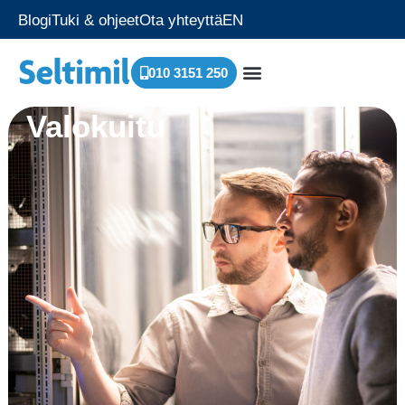
Blogi
Tuki & ohjeet
Ota yhteyttä
EN
010 3151 250
Valokuitu