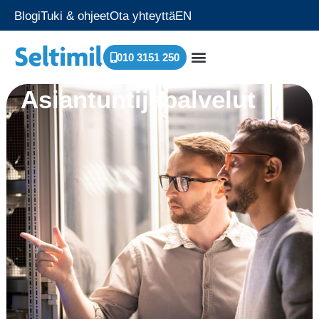
Blogi
Tuki & ohjeet
Ota yhteyttä
EN
010 3151 250
Asiantuntijapalvelut