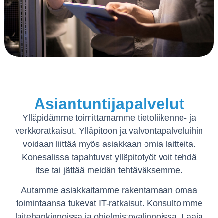
Asiantuntijapalvelut
Ylläpidämme toimittamamme tietoliikenne- ja
verkkoratkaisut. Ylläpitoon ja valvontapalveluihin
voidaan liittää myös asiakkaan omia laitteita.
Konesalissa tapahtuvat ylläpitotyöt voit tehdä
itse tai jättää meidän tehtäväksemme.
Autamme asiakkaitamme rakentamaan omaa
toimintaansa tukevat IT-ratkaisut. Konsultoimme
laitehankinnoissa ja ohjelmistovalinnoissa. Laaja