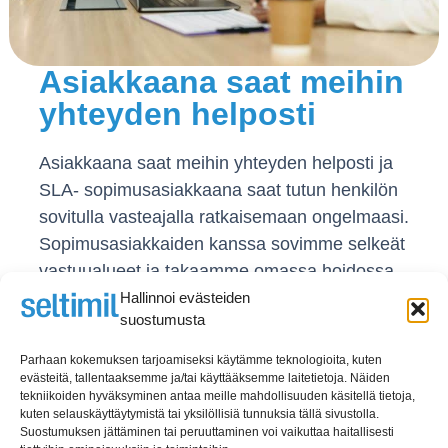
Asiakkaana saat meihin
yhteyden helposti
Asiakkaana saat meihin yhteyden helposti ja
SLA- sopimusasiakkaana saat tutun henkilön
sovitulla vasteajalla ratkaisemaan ongelmaasi.
Sopimusasiakkaiden kanssa sovimme selkeät
vastuualueet ja takaamme omassa hoidossa
olevien vastuualueidemme toiminnan.
Hallinnoi evästeiden
suostumusta
Kerromme miellämme lisää asiakaspalvelusta!
Parhaan kokemuksen tarjoamiseksi käytämme teknologioita, kuten
evästeitä, tallentaaksemme ja/tai käyttääksemme laitetietoja. Näiden
Ota yhteyttä jo tänään
tekniikoiden hyväksyminen antaa meille mahdollisuuden käsitellä tietoja,
kuten selauskäyttäytymistä tai yksilöllisiä tunnuksia tällä sivustolla.
Suostumuksen jättäminen tai peruuttaminen voi vaikuttaa haitallisesti