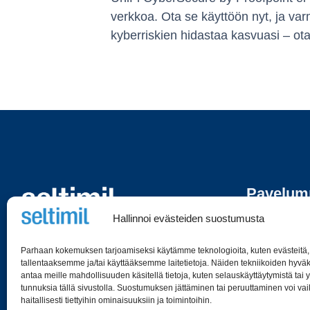
verkkoa. Ota se käyttöön nyt, ja var
kyberriskien hidastaa kasvuasi – ota 
Pavelu
Avoinkui
Hallinnoi evästeiden suostumusta
Yritysint
010 3151 250
Yritysver
Parhaan kokemuksen tarjoamiseksi käytämme teknologioita, kuten evästeitä,
info@seltimil.fi
tallentaaksemme ja/tai käyttääksemme laitetietoja. Näiden tekniikoiden hyv
Taloyhtiö
antaa meille mahdollisuuden käsitellä tietoja, kuten selauskäyttäytymistä tai yk
Konttisentie 8, 40800 Vaajakoski
tunnuksia tällä sivustolla. Suostumuksen jättäminen tai peruuttaminen voi vai
Asiantunt
haitallisesti tiettyihin ominaisuuksiin ja toimintoihin.