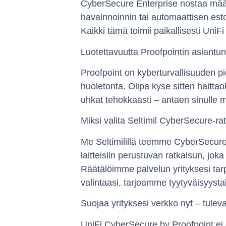
CyberSecure Enterprise nostaa määrä
havainnoinnin tai automaattisen esto
Kaikki tämä toimii paikallisesti UniF
Luotettavuutta Proofpointin asiantu
Proofpoint on kyberturvallisuuden pi
huoletonta. Olipa kyse sitten haittao
uhkat tehokkaasti – antaen sinulle m
Miksi valita Seltimil CyberSecure-r
Me Seltimilillä teemme CyberSecure 
laitteisiin perustuvan ratkaisun, jok
Räätälöimme palvelun yrityksesi tarpe
valintaasi, tarjoamme tyytyväisyystak
Suojaa yrityksesi verkko nyt – tulev
UniFi CyberSecure by Proofpoint ei 