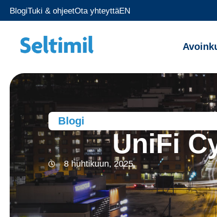
Blogi
Tuki & ohjeet
Ota yhteyttä
EN
Avoink
Blogi
UniFi C
8 huhtikuun, 2025