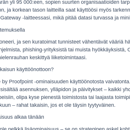
n yli 95 000:een, sopien suurten organisaatioiden tarpei
n, ja korkean tason laitteilla saat käyttöösi myös tarken
i Gateway -laitteessasi, mikä pitää datasi turvassa ja mini
ntemuksella
oneeri, ja sen kuratoimat tunnisteet vähentävät vääriä h
hjelmista, phishing-yrityksistä tai muista hyökkäyksistä,
ielenrauhan keskittyä liiketoimintaasi.
atkaisun käyttöönottoon?
by Proofpoint -ominaisuuden käyttöönotosta vaivatonta. 
a sisältää asennuksen, ylläpidon ja päivitykset – kaikki yh
isiin, olipa kyse pienestä toimistosta tai laajasta toimipi
uun – rahat takaisin, jos et ole täysin tyytyväinen.
aisuus alkaa tänään
ole pelkkä lisäominaisuus – se on strateginen askel koht