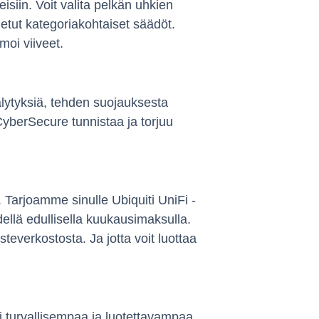
siin. Voit valita pelkän uhkien
netut kategoriakohtaiset säädöt.
moi viiveet.
älytyksiä, tehden suojauksesta
 CyberSecure tunnistaa ja torjuu
Tarjoamme sinulle Ubiquiti UniFi -
dellä edullisella kuukausimaksulla.
steverkostosta. Ja jotta voit luottaa
i turvallisempaa ja luotettavampaa