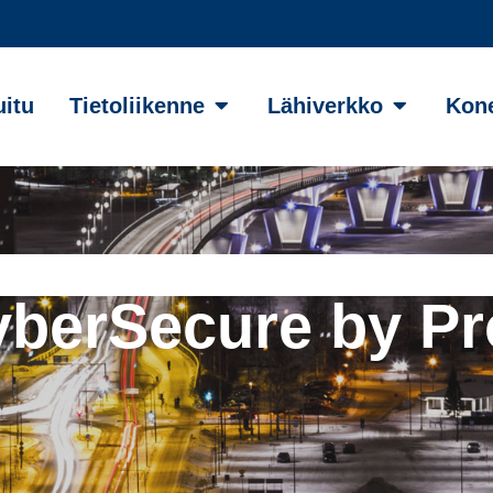
uitu
Tietoliikenne
Lähiverkko
Kone
yberSecure by Pr