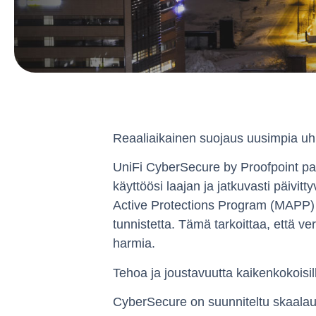
Reaaliaikainen suojaus uusimpia uh
UniFi CyberSecure by Proofpoint pa
käyttöösi laajan ja jatkuvasti päivit
Active Protections Program (MAPP) -y
tunnistetta. Tämä tarkoittaa, että v
harmia.
Tehoa ja joustavuutta kaikenkokoisille
CyberSecure on suunniteltu skaalautu