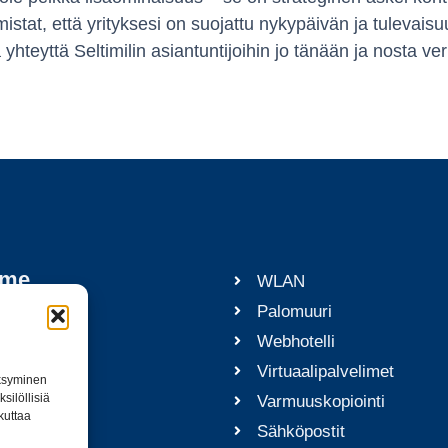
mistat, että yrityksesi on suojattu nykypäivän ja tulevai
yhteyttä Seltimilin asiantuntijoihin jo tänään ja nosta ver
mme
WLAN
tu
Palomuuri
ernet
Webhotelli
kot
Virtuaalipalvelimet
äksyminen
t
silöllisiä
Varmuuskopiointi
kuttaa
ijapalvelut
Sähköpostit