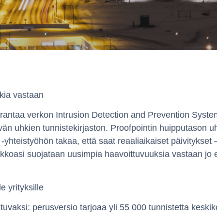
kia vastaan
rantaa verkon Intrusion Detection and Prevention System
tyvän uhkien tunnistekirjaston. Proofpointin huipputason 
hteistyöhön takaa, että saat reaaliaikaiset päivitykset – 
erkkoasi suojataan uusimpia haavoittuvuuksia vastaan jo 
 yrityksille
vaksi: perusversio tarjoaa yli 55 000 tunnistetta keskikok