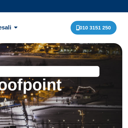
sali
010 3151 250
oofpoint